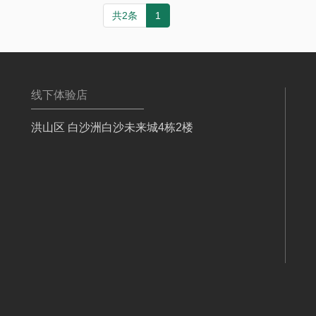
共2条
1
线下体验店
洪山区 白沙洲白沙未来城4栋2楼