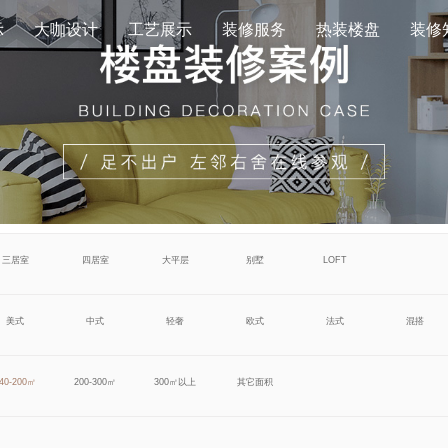
示
大咖设计
工艺展示
装修服务
热装楼盘
装修
三居室
四居室
大平层
别墅
LOFT
美式
中式
轻奢
欧式
法式
混搭
40-200㎡
200-300㎡
300㎡以上
其它面积