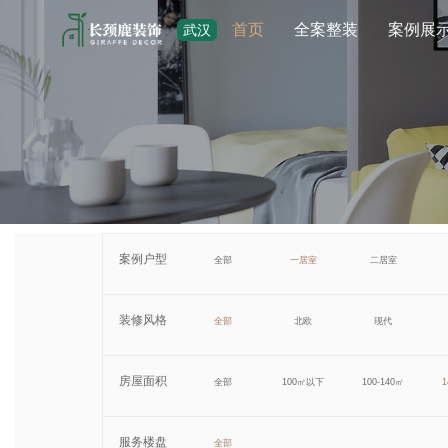
首页
全案整装
案例展
武汉
案例户型
全部
一居室
二居室
装修风格
全部
北欧
现代
房屋面积
全部
100㎡以下
100-140㎡
1
服务楼盘
全部