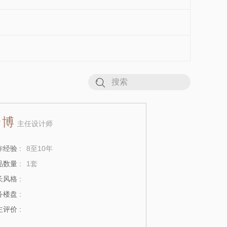
余博
主任设计师
经验 :
8至10年
数量 :
1套
风格 :
楼盘 :
评价 :