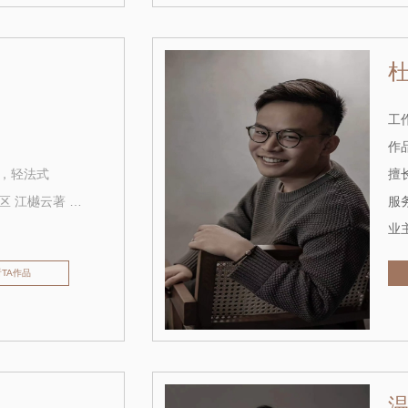
工作
作品
，轻法式
擅长
王家湾中央生活区 江樾云著 城投四新之光
服务
业主
看TA作品