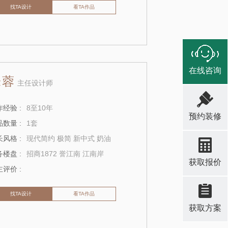
找TA设计
看TA作品
在线咨询
朱蓉
主任设计师
经验 :
8至10年
预约装修
数量 :
1套
风格 :
现代简约 极简 新中式 奶油
楼盘 :
招商1872 誉江南 江南岸
获取报价
评价 :
找TA设计
看TA作品
获取方案