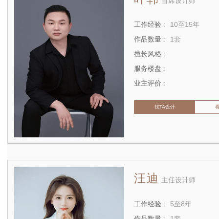
首席设计师
工作经验 :
10至15年
作品数量 :
1套
擅长风格 :
服务楼盘 :
业主评价 :
找TA设计
汪迪
主任设计师
工作经验 :
5至8年
作品数量 :
1套