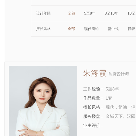
设计年限
全部
5至8年
8至10年
10至
擅长风格
全部
现代简约
新中式
轻奢
朱海霞
首席设计师
工作经验 :
5至8年
作品数量 :
1套
擅长风格 :
现代，奶油，轻
服务楼盘 :
业主评价 :