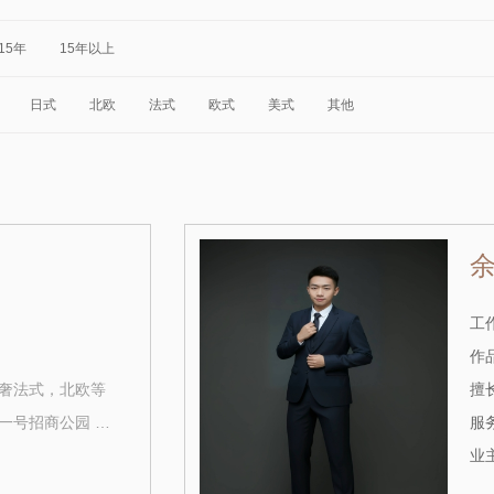
15年
15年以上
日式
北欧
法式
欧式
美式
其他
工作
作品
奢法式，北欧等
擅长
金域天下、汉阳一号招商公园 1872、望江府、长江紫都
服务
业主