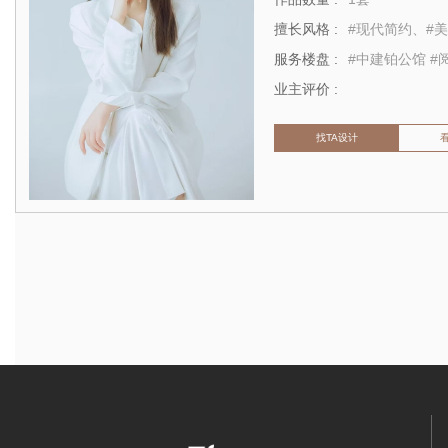
擅长风格 :
#现代简约、#
服务楼盘 :
业主评价 :
找TA设计