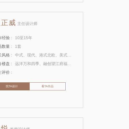
杜正威
主任设计师
经验 :
10至15年
数量 :
1套
风格 :
中式、现代、港式北欧、美式、法式
楼盘 :
远洋万和四季、融创望江府福星惠誉月亮湾 、华侨城天屿
评价 :
找TA设计
看TA作品
温悦