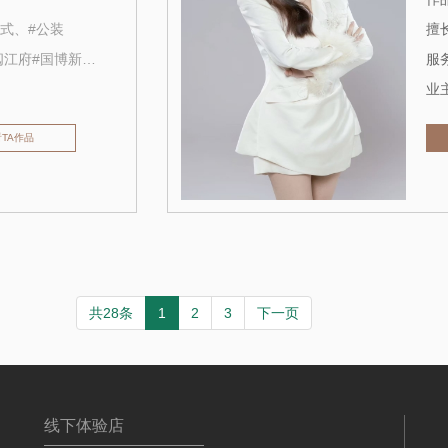
美式、#公装
擅长
#中建铂公馆 #阅江府#国博新城#办公室装修#餐饮装修
服务
业主
看TA作品
共28条
1
2
3
下一页
线下体验店