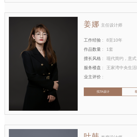
姜娜
主任设计师
工作经验 :
8至10年
作品数量 :
1套
擅长风格 :
现代简约，意式
服务楼盘 :
业主评价 :
找TA设计
叶韩