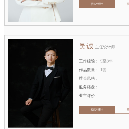
找TA设计
吴诚
主任设计师
工作经验 :
5至8年
作品数量 :
1套
擅长风格 :
服务楼盘 :
业主评价 :
找TA设计