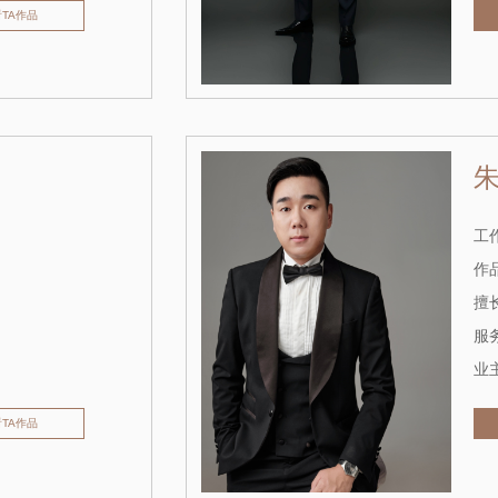
看TA作品
工作
作品
擅长
服务
业主
看TA作品