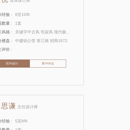
首席设计师
经验 :
8至10年
数量 :
1套
风格 :
关键字中古风 侘寂风 现代极简 奶油风 意式
楼盘 :
中建铂公馆 誉江南 招商1872
评价 :
找TA设计
看TA作品
张思谦
主任设计师
经验 :
5至8年
数量 :
1套